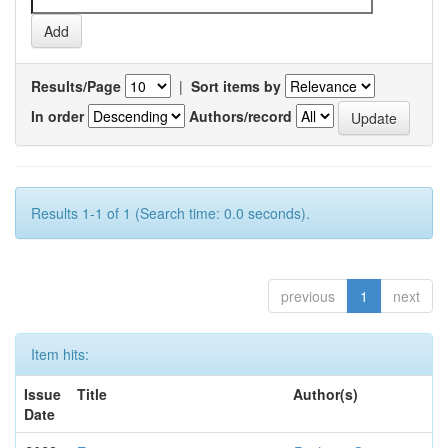
Results/Page
|
Sort items by
In order
Authors/record
Results 1-1 of 1 (Search time: 0.0 seconds).
previous
1
next
Item hits:
Issue
Title
Author(s)
Date