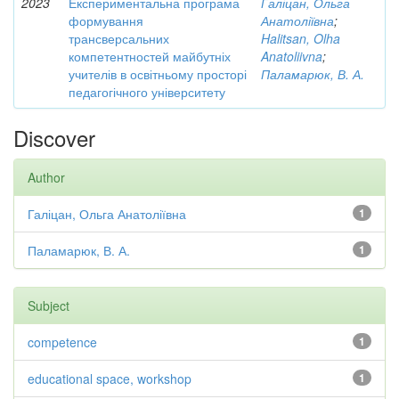
2023
Експериментальна програма
Галіцан, Ольга
формування
Анатоліївна
;
трансверсальних
Halitsan, Olha
компетентностей майбутніх
Anatoliivna
;
учителів в освітньому просторі
Паламарюк, В. А.
педагогічного університету
Discover
Author
Галіцан, Ольга Анатоліївна
1
Паламарюк, В. А.
1
Subject
competence
1
educational space, workshop
1