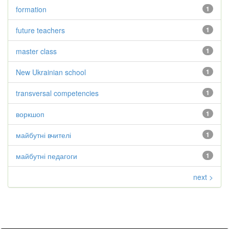
formation
1
future teachers
1
master class
1
New Ukrainian school
1
transversal competencies
1
воркшоп
1
майбутні вчителі
1
майбутні педагоги
1
next >