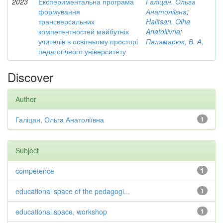
2023
Експериментальна програма
Галіцан, Ольга
формування
Анатоліївна
;
трансверсальних
Halitsan, Olha
компетентностей майбутніх
Anatoliivna
;
учителів в освітньому просторі
Паламарюк, В. А.
педагогічного університету
Discover
Author
Галіцан, Ольга Анатоліївна
1
Subject
competence
1
educational space of the pedagogi...
1
educational space, workshop
1