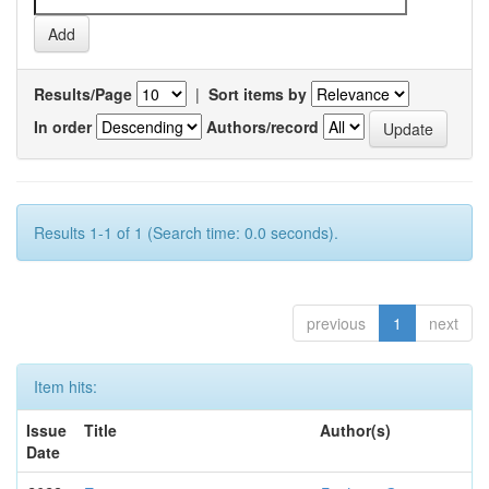
Results/Page
|
Sort items by
In order
Authors/record
Results 1-1 of 1 (Search time: 0.0 seconds).
previous
1
next
Item hits:
Issue
Title
Author(s)
Date