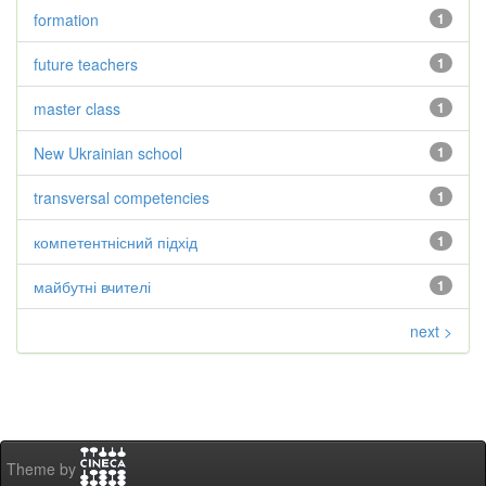
formation
1
future teachers
1
master class
1
New Ukrainian school
1
transversal competencies
1
компетентнісний підхід
1
майбутні вчителі
1
next >
Theme by