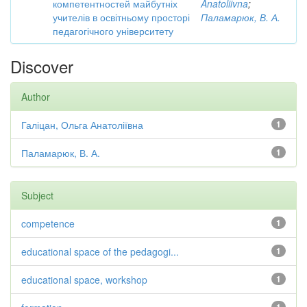
компетентностей майбутніх
Anatoliivna
;
учителів в освітньому просторі
Паламарюк, В. А.
педагогічного університету
Discover
Author
Галіцан, Ольга Анатоліївна
1
Паламарюк, В. А.
1
Subject
competence
1
educational space of the pedagogi...
1
educational space, workshop
1