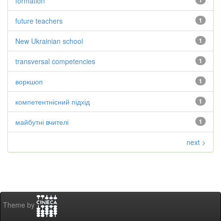
formation
1
future teachers
1
New Ukrainian school
1
transversal competencies
1
воркшоп
1
компетентнісний підхід
1
майбутні вчителі
1
next >
Theme by