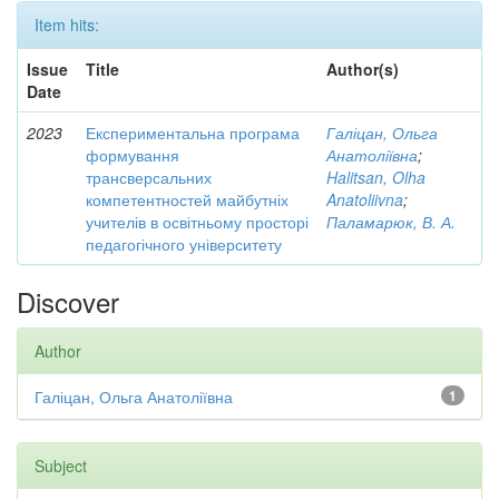
Item hits:
Issue
Title
Author(s)
Date
2023
Експериментальна програма
Галіцан, Ольга
формування
Анатоліївна
;
трансверсальних
Halitsan, Olha
компетентностей майбутніх
Anatoliivna
;
учителів в освітньому просторі
Паламарюк, В. А.
педагогічного університету
Discover
Author
Галіцан, Ольга Анатоліївна
1
Subject