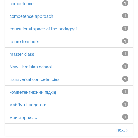
competence
1
competence approach
1
educational space of the pedagogi...
1
future teachers
1
master class
1
New Ukrainian school
1
transversal competencies
1
компетентнісний підхід
1
майбутні педагоги
1
майстер-клас
1
next >