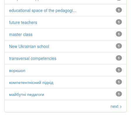
educational space of the pedagogi...
1
future teachers
1
master class
1
New Ukrainian school
1
transversal competencies
1
воркшоп
1
компетентнісний підхід
1
майбутні педагоги
1
next >