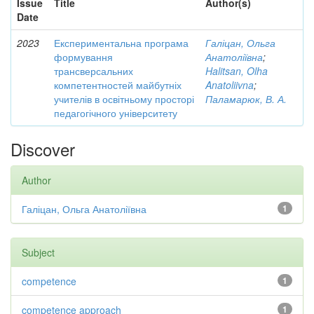
Issue
Title
Author(s)
Date
2023
Експериментальна програма
Галіцан, Ольга
формування
Анатоліївна
;
трансверсальних
Halitsan, Olha
компетентностей майбутніх
Anatoliivna
;
учителів в освітньому просторі
Паламарюк, В. А.
педагогічного університету
Discover
Author
Галіцан, Ольга Анатоліївна
1
Subject
competence
1
competence approach
1