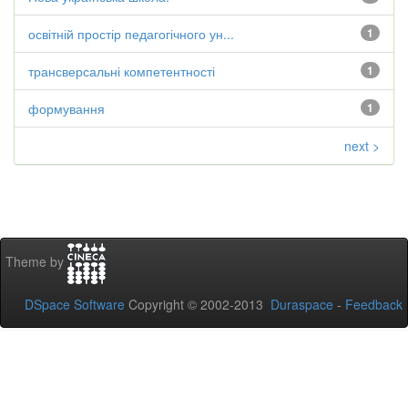
освітній простір педагогічного ун...
1
трансверсальні компетентності
1
формування
1
next >
Theme by
DSpace Software
Copyright © 2002-2013
Duraspace
-
Feedback