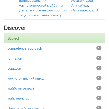
трансверсальних
Halitsan, Olha
компетентностей майбутніх
Anatoliivna
;
учителів в освітньому просторі
Паламарюк, В. А.
педагогічного університету
Discover
Subject
competence approach
1
formation
1
воркшоп
1
компетентнісний підхід
1
майбутні вчителі
1
майстер-клас
1
Нова українська школа.
1