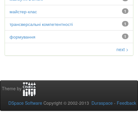
майстер-клас
1
трансверсальні компетентності
1
формування
1
next >
Theme by
DSpace Software
Copyright © 2002-2013
Duraspace
-
Feedback