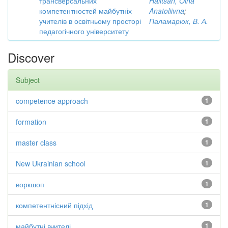
трансверсальних
Halitsan, Olha
компетентностей майбутніх
Anatoliivna
;
учителів в освітньому просторі
Паламарюк, В. А.
педагогічного університету
Discover
Subject
competence approach
1
formation
1
master class
1
New Ukrainian school
1
воркшоп
1
компетентнісний підхід
1
майбутні вчителі
1