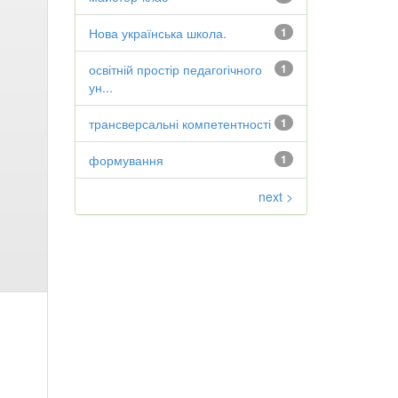
Нова українська школа.
1
освітній простір педагогічного
1
ун...
трансверсальні компетентності
1
формування
1
next >