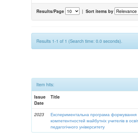
Results/Page
|
Sort items by
Results 1-1 of 1 (Search time: 0.0 seconds).
Item hits:
Issue
Title
Date
2023
Експериментальна програма формування 
компетентностей майбутніх учителів в осві
педагогічного університету