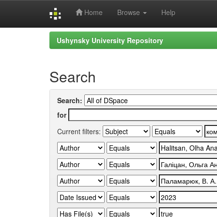
Home
Browse
Help
Skip
Ushynsky University Repository
navigation
Search
Search:
for
Current filters: