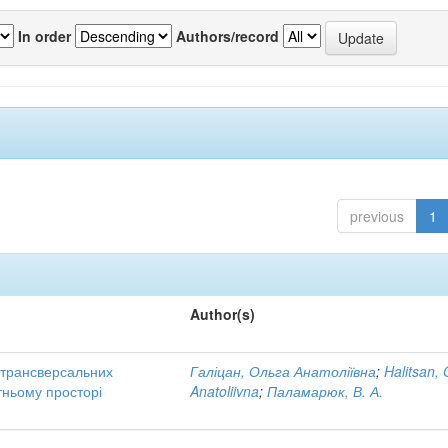
In order
Authors/record
previous
1
Author(s)
трансверсальних
Галіцан, Ольга Анатоліївна
;
Halitsan, 
тньому просторі
Anatoliivna
;
Паламарюк, В. А.