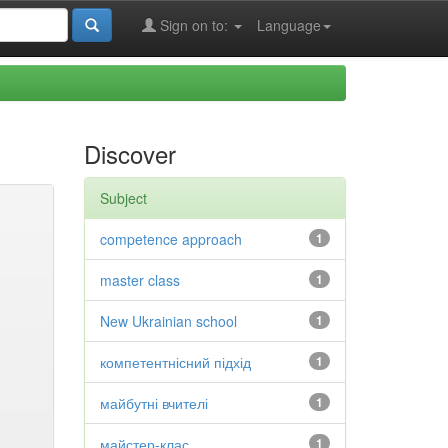
Sign on to:
Language
Discover
Subject
competence approach
1
master class
1
New Ukrainian school
1
компетентнісний підхід
1
майбутні вчителі
1
майстер-клас
1