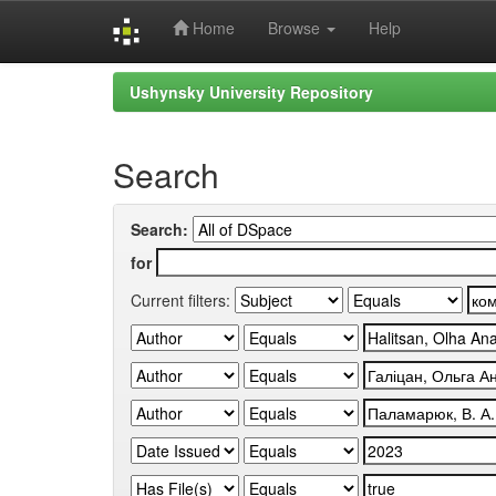
Home
Browse
Help
Skip
Ushynsky University Repository
navigation
Search
Search:
for
Current filters: