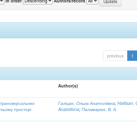
In order
Authors/record
previous
1
Author(s)
трансверсальних
Галіцан, Ольга Анатоліївна
;
Halitsan, 
тньому просторі
Anatoliivna
;
Паламарюк, В. А.