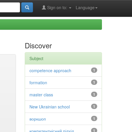
Sign on to:
Language
Discover
Subject
competence approach
1
formation
1
master class
1
New Ukrainian school
1
воркшоп
1
компетентнісний підхід
1