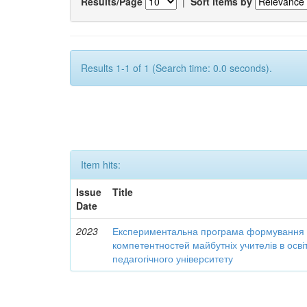
Results/Page
|
Sort items by
Results 1-1 of 1 (Search time: 0.0 seconds).
Item hits:
Issue
Title
Date
2023
Експериментальна програма формування 
компетентностей майбутніх учителів в осві
педагогічного університету