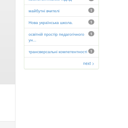
майбутні вчителі
1
Нова українська школа.
1
освітній простір педагогічного
1
ун...
трансверсальні компетентності
1
next >