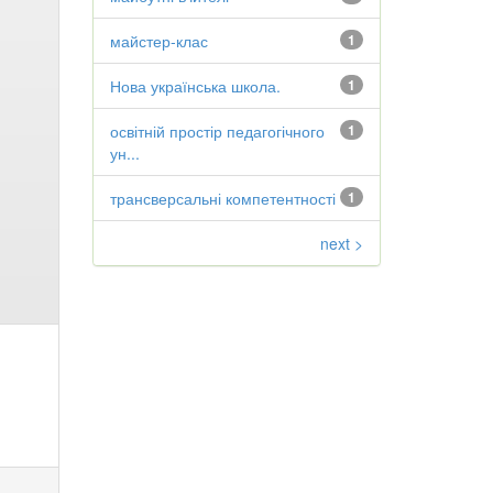
майстер-клас
1
Нова українська школа.
1
освітній простір педагогічного
1
ун...
трансверсальні компетентності
1
next >