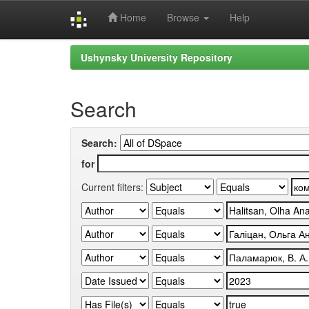
Home
Browse
Help
Skip
Ushynsky University Repository
navigation
Search
Search:
for
Current filters: