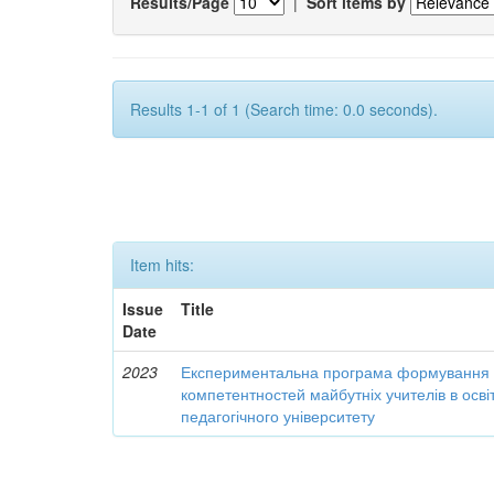
Results/Page
|
Sort items by
Results 1-1 of 1 (Search time: 0.0 seconds).
Item hits:
Issue
Title
Date
2023
Експериментальна програма формування 
компетентностей майбутніх учителів в осві
педагогічного університету