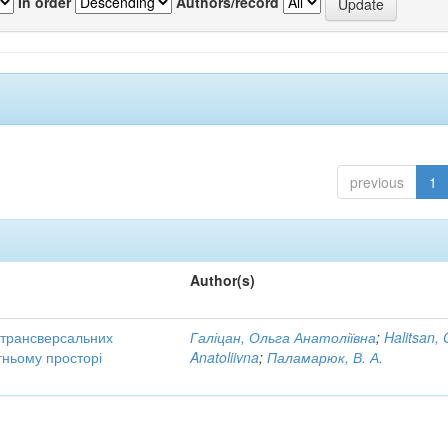
In order
Authors/record
previous
1
Author(s)
трансверсальних
Галіцан, Ольга Анатоліївна
;
Halitsan, 
тньому просторі
Anatoliivna
;
Паламарюк, В. А.