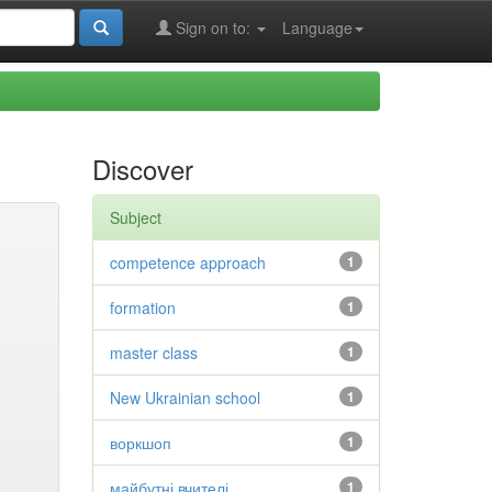
Sign on to:
Language
Discover
Subject
competence approach
1
formation
1
master class
1
New Ukrainian school
1
воркшоп
1
майбутні вчителі
1