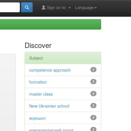
Sign on to:
Language
Discover
Subject
competence approach
1
formation
1
master class
1
New Ukrainian school
1
воркшоп
1
компетентнісний підхід
1