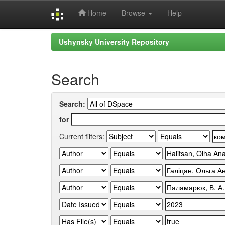
Home
Browse
Help
Skip
Ushynsky University Repository
navigation
Search
Search:
for
Current filters: