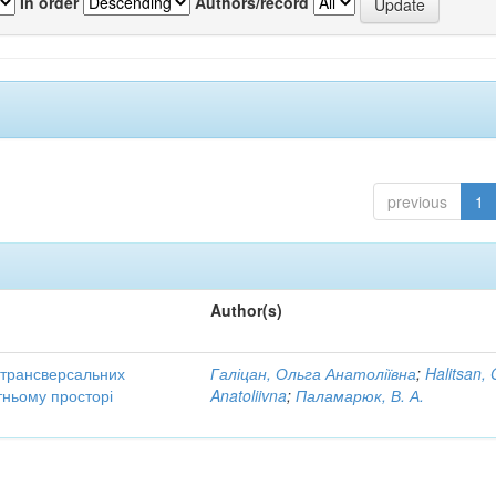
In order
Authors/record
previous
1
Author(s)
трансверсальних
Галіцан, Ольга Анатоліївна
;
Halitsan, 
тньому просторі
Anatoliivna
;
Паламарюк, В. А.