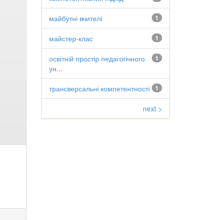
майбутні вчителі
1
майстер-клас
1
освітній простір педагогічного
1
ун...
трансверсальні компетентності
1
next >