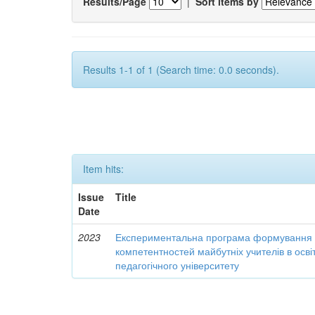
Results/Page
|
Sort items by
Results 1-1 of 1 (Search time: 0.0 seconds).
Item hits:
Issue
Title
Date
2023
Експериментальна програма формування 
компетентностей майбутніх учителів в осві
педагогічного університету