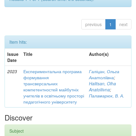
previous
1
next
Item hits:
Issue
Title
Author(s)
Date
2023
Експериментальна програма
Галіцан, Ольга
формування
Анатоліївна
;
трансверсальних
Halitsan, Olha
компетентностей майбутніх
Anatoliivna
;
учителів в освітньому просторі
Паламарюк, В. А.
педагогічного університету
Discover
Subject