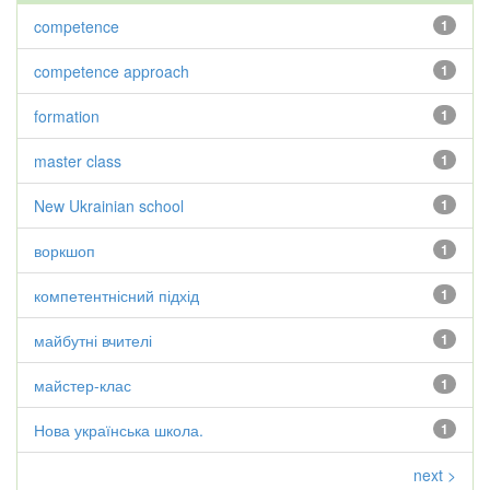
competence
1
competence approach
1
formation
1
master class
1
New Ukrainian school
1
воркшоп
1
компетентнісний підхід
1
майбутні вчителі
1
майстер-клас
1
Нова українська школа.
1
next >