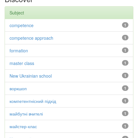
Subject
competence
1
competence approach
1
formation
1
master class
1
New Ukrainian school
1
воркшоп
1
компетентнісний підхід
1
майбутні вчителі
1
майстер-клас
1