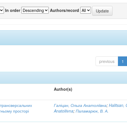
In order
Authors/record
previous
1
Author(s)
трансверсальних
Галіцан, Ольга Анатоліївна
;
Halitsan, 
тньому просторі
Anatoliivna
;
Паламарюк, В. А.