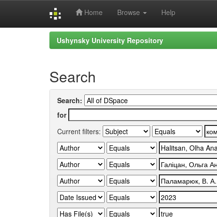
Home
Browse
Help
Skip
Ushynsky University Repository
navigation
Search
Search:
for
Current filters: