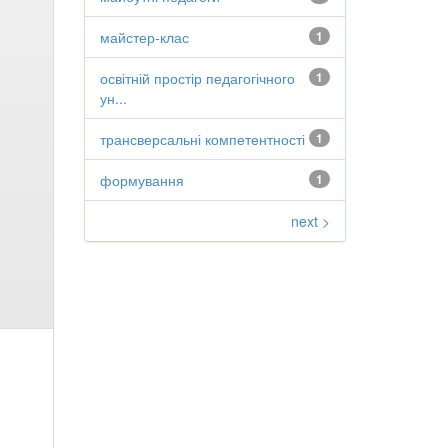
майстер-клас
1
освітній простір педагогічного
1
ун...
трансверсальні компетентності
1
формування
1
next >