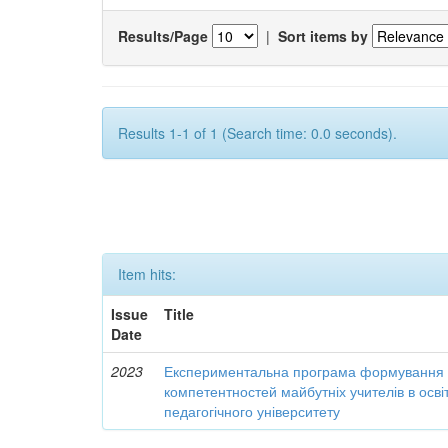
Results/Page
|
Sort items by
Results 1-1 of 1 (Search time: 0.0 seconds).
Item hits:
Issue
Title
Date
2023
Експериментальна програма формування 
компетентностей майбутніх учителів в осві
педагогічного університету