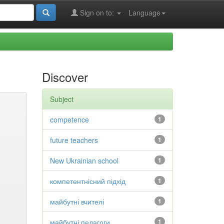
Sign on to:
Language
Discover
Subject
competence
1
future teachers
1
New Ukrainian school
1
компетентнісний підхід
1
майбутні вчителі
1
майбутні педагоги
1