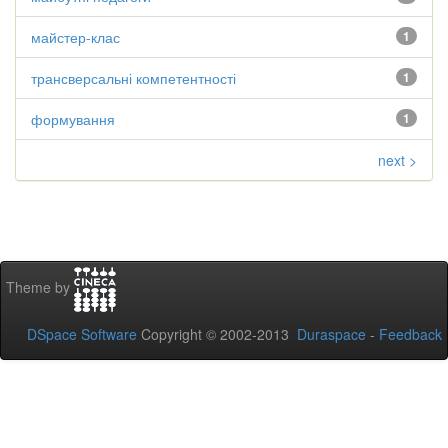
майстер-клас
1
трансверсальні компетентності
1
формування
1
next >
Theme by
DSpace Software
Copyright © 2002-2013
Duraspace
-
Feedback