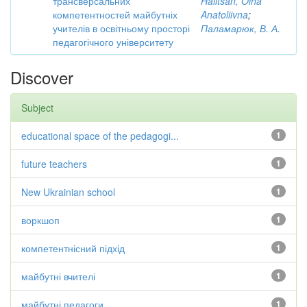
трансверсальних
Halitsan, Olha
компетентностей майбутніх
Anatoliivna
;
учителів в освітньому просторі
Паламарюк, В. А.
педагогічного університету
Discover
Subject
educational space of the pedagogi...
1
future teachers
1
New Ukrainian school
1
воркшоп
1
компетентнісний підхід
1
майбутні вчителі
1
майбутні педагоги
1