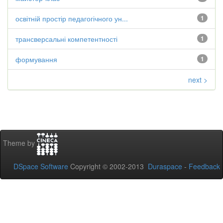
освітній простір педагогічного ун...
1
трансверсальні компетентності
1
формування
1
next >
Theme by
DSpace Software
Copyright © 2002-2013
Duraspace
-
Feedback