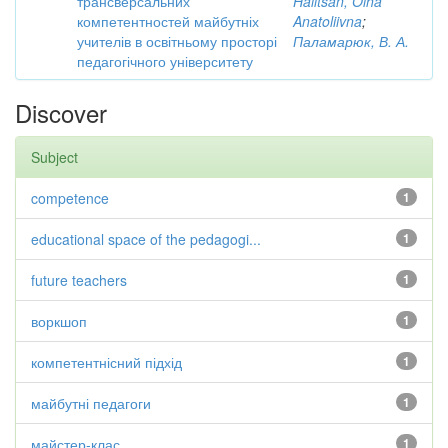
трансверсальних
Halitsan, Olha
компетентностей майбутніх
Anatoliivna
;
учителів в освітньому просторі
Паламарюк, В. А.
педагогічного університету
Discover
Subject
competence
1
educational space of the pedagogi...
1
future teachers
1
воркшоп
1
компетентнісний підхід
1
майбутні педагоги
1
майстер-клас
1