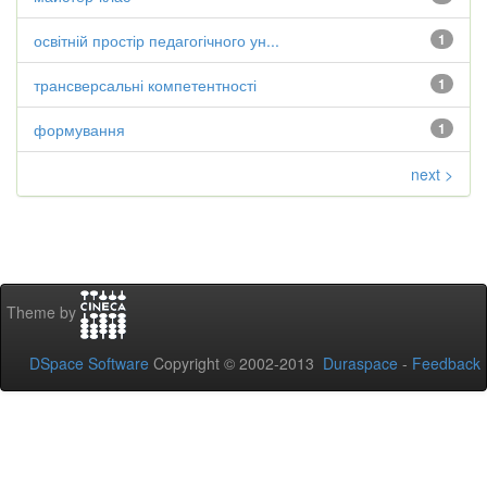
освітній простір педагогічного ун...
1
трансверсальні компетентності
1
формування
1
next >
Theme by
DSpace Software
Copyright © 2002-2013
Duraspace
-
Feedback