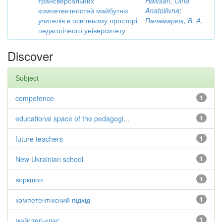
трансверсальних
Halitsan, Olha
компетентностей майбутніх
Anatoliivna
;
учителів в освітньому просторі
Паламарюк, В. А.
педагогічного університету
Discover
Subject
competence
1
educational space of the pedagogi...
1
future teachers
1
New Ukrainian school
1
воркшоп
1
компетентнісний підхід
1
майстер-клас
1