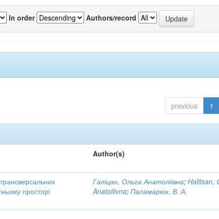
In order
Authors/record
previous
1
Author(s)
трансверсальних
Галіцан, Ольга Анатоліївна
;
Halitsan, 
тньому просторі
Anatoliivna
;
Паламарюк, В. А.