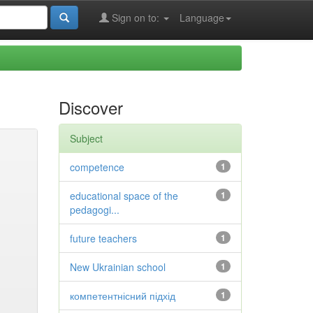
Sign on to:
Language
Discover
Subject
competence
1
educational space of the
1
pedagogi...
future teachers
1
New Ukrainian school
1
компетентнісний підхід
1