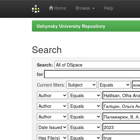
Home
Browse
Help
Skip
Ushynsky University Repository
navigation
Search
Search:
for
Current filters: