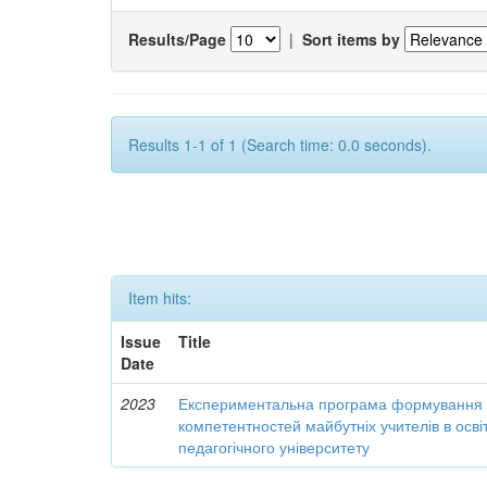
Results/Page
|
Sort items by
Results 1-1 of 1 (Search time: 0.0 seconds).
Item hits:
Issue
Title
Date
2023
Експериментальна програма формування 
компетентностей майбутніх учителів в осві
педагогічного університету