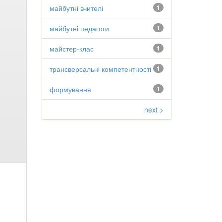
майбутні вчителі
1
майбутні педагоги
1
майстер-клас
1
трансверсальні компетентності
1
формування
1
next >