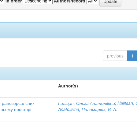
In order
Authors/record
previous
1
Author(s)
трансверсальних
Галіцан, Ольга Анатоліївна
;
Halitsan, 
тньому просторі
Anatoliivna
;
Паламарюк, В. А.