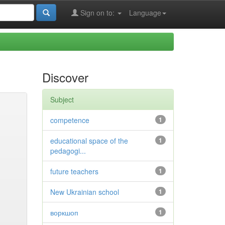
Sign on to:
Language
Discover
Subject
competence
1
educational space of the
1
pedagogi...
future teachers
1
New Ukrainian school
1
воркшоп
1