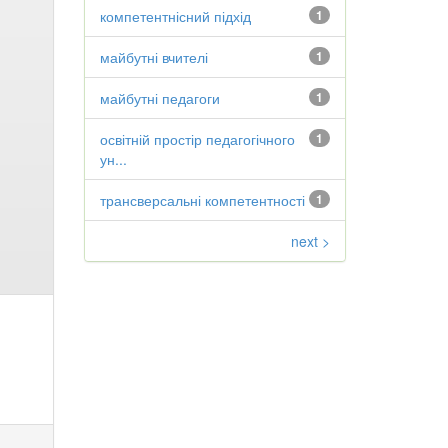
компетентнісний підхід
1
майбутні вчителі
1
майбутні педагоги
1
освітній простір педагогічного
1
ун...
трансверсальні компетентності
1
next >