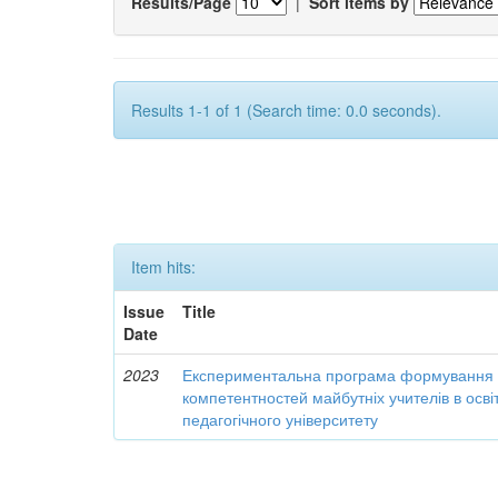
Results/Page
|
Sort items by
Results 1-1 of 1 (Search time: 0.0 seconds).
Item hits:
Issue
Title
Date
2023
Експериментальна програма формування 
компетентностей майбутніх учителів в осві
педагогічного університету