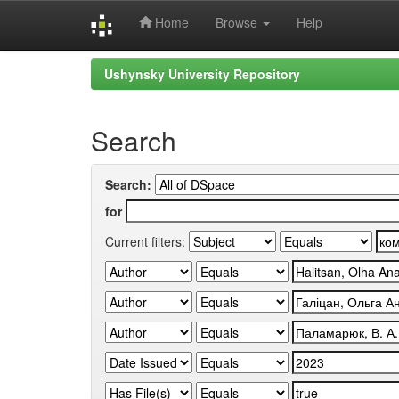
Home
Browse
Help
Skip
Ushynsky University Repository
navigation
Search
Search:
for
Current filters: