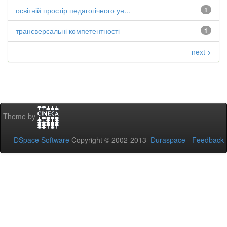
освітній простір педагогічного ун...
1
трансверсальні компетентності
1
next >
Theme by
DSpace Software
Copyright © 2002-2013
Duraspace
-
Feedback