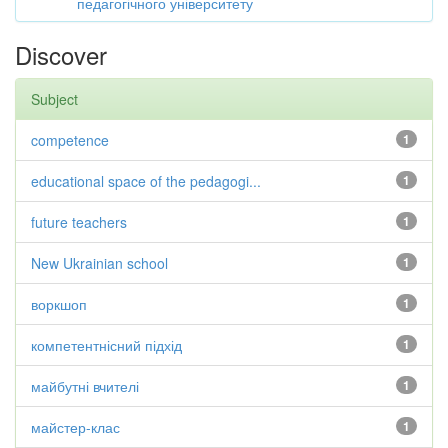
педагогічного університету
Discover
Subject
competence
1
educational space of the pedagogi...
1
future teachers
1
New Ukrainian school
1
воркшоп
1
компетентнісний підхід
1
майбутні вчителі
1
майстер-клас
1