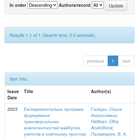
In order
Authors/record
Results 1-1 of 1 (Search time: 0.0 seconds).
previous
1
next
Item hits:
Issue
Title
Author(s)
Date
2023
Експериментальна програма
Галіцан, Ольга
формування
Анатоліївна
;
трансверсальних
Halitsan, Olha
компетентностей майбутніх
Anatoliivna
;
учителів в освітньому просторі
Паламарюк, В. А.