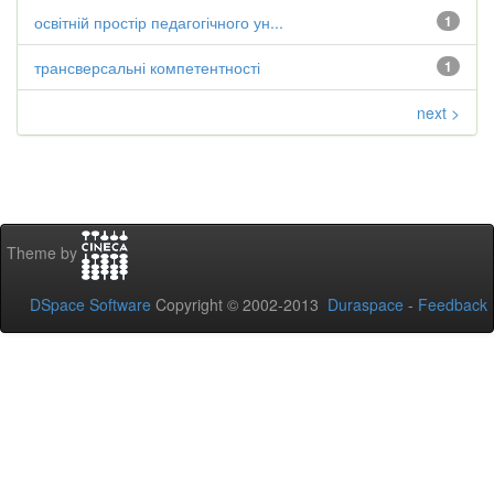
освітній простір педагогічного ун...
1
трансверсальні компетентності
1
next >
Theme by
DSpace Software
Copyright © 2002-2013
Duraspace
-
Feedback