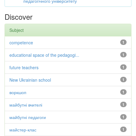
педагогічного університету
Discover
Subject
competence
1
educational space of the pedagogi...
1
future teachers
1
New Ukrainian school
1
воркшоп
1
майбутні вчителі
1
майбутні педагоги
1
майстер-клас
1