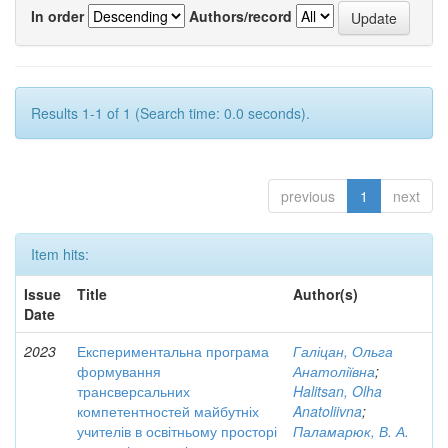
In order
Authors/record
Results 1-1 of 1 (Search time: 0.0 seconds).
previous
1
next
Item hits:
Issue
Title
Author(s)
Date
2023
Експериментальна програма
Галіцан, Ольга
формування
Анатоліївна
;
трансверсальних
Halitsan, Olha
компетентностей майбутніх
Anatoliivna
;
учителів в освітньому просторі
Паламарюк, В. А.