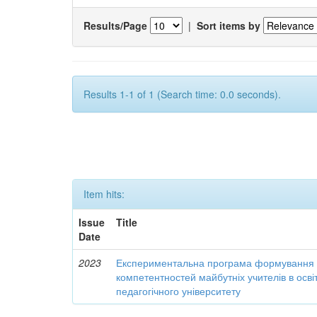
Results/Page
|
Sort items by
Results 1-1 of 1 (Search time: 0.0 seconds).
Item hits:
Issue
Title
Date
2023
Експериментальна програма формування 
компетентностей майбутніх учителів в осві
педагогічного університету