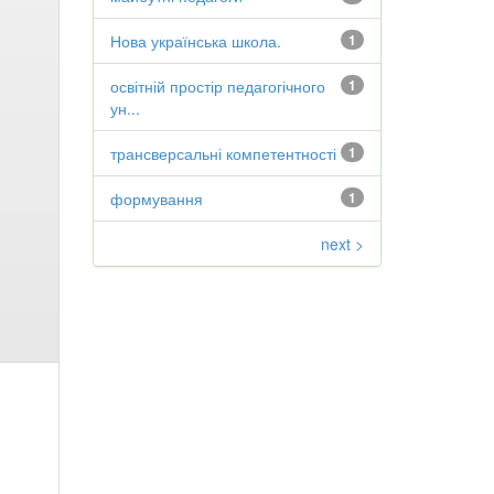
Нова українська школа.
1
освітній простір педагогічного
1
ун...
трансверсальні компетентності
1
формування
1
next >