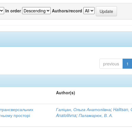
In order
Authors/record
previous
1
Author(s)
трансверсальних
Галіцан, Ольга Анатоліївна
;
Halitsan, 
тньому просторі
Anatoliivna
;
Паламарюк, В. А.