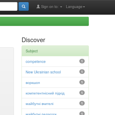
Sign on to:
Language
Discover
Subject
competence
1
New Ukrainian school
1
воркшоп
1
компетентнісний підхід
1
майбутні вчителі
1
майбутні педагоги
1