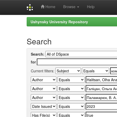
Home
Browse
Help
Skip
Ushynsky University Repository
navigation
Search
Search:
for
Current filters: