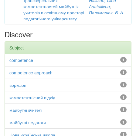
трансверсальних
Halitsan, Olha
компетентностей майбутніх
Anatoliivna
;
учителів в освітньому просторі
Паламарюк, В. А.
педагогічного університету
Discover
Subject
competence
1
competence approach
1
воркшоп
1
компетентнісний підхід
1
майбутні вчителі
1
майбутні педагоги
1
Нова українська школа.
1