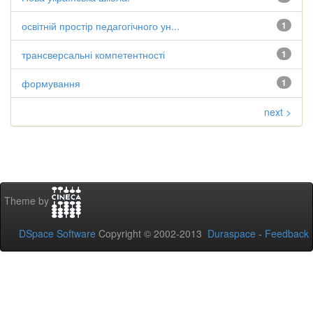
освітній простір педагогічного ун...
1
трансверсальні компетентності
1
формування
1
next >
Theme by
DSpace Software
Copyright © 2002-2013
Duraspace
-
Feedback