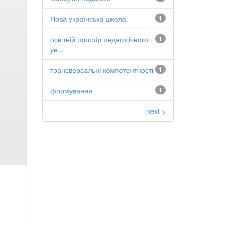
Нова українська школа.
1
освітній простір педагогічного
1
ун...
трансверсальні компетентності
1
формування
1
next >