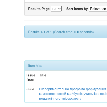
Results/Page
|
Sort items by
Results 1-1 of 1 (Search time: 0.0 seconds).
Item hits:
Issue
Title
Date
2023
Експериментальна програма формування 
компетентностей майбутніх учителів в осві
педагогічного університету