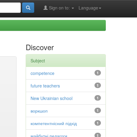
Sign on to:
Language
Discover
Subject
competence
1
future teachers
1
New Ukrainian school
1
воркшоп
1
компетентнісний підхід
1
майбутні педагоги
1