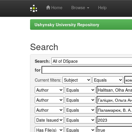
Home
Browse
Help
Skip
Ushynsky University Repository
navigation
Search
Search:
for
Current filters: