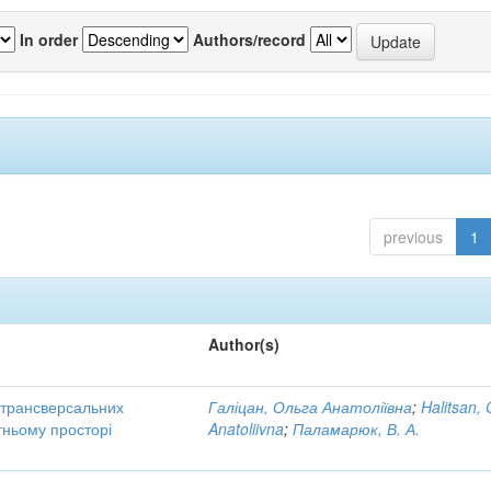
In order
Authors/record
previous
1
Author(s)
трансверсальних
Галіцан, Ольга Анатоліївна
;
Halitsan, 
тньому просторі
Anatoliivna
;
Паламарюк, В. А.