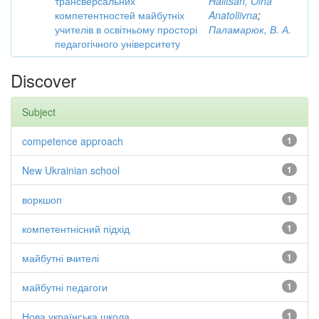
трансверсальних
Halitsan, Olha
компетентностей майбутніх
Anatoliivna
;
учителів в освітньому просторі
Паламарюк, В. А.
педагогічного університету
Discover
Subject
competence approach
1
New Ukrainian school
1
воркшоп
1
компетентнісний підхід
1
майбутні вчителі
1
майбутні педагоги
1
Нова українська школа.
1