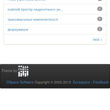
освітній простір педагогічного ун...
1
трансверсальні компетентності
1
формування
1
next >
Theme by
DSpace Software
Copyright © 2002-2013
Duraspace
-
Feedback