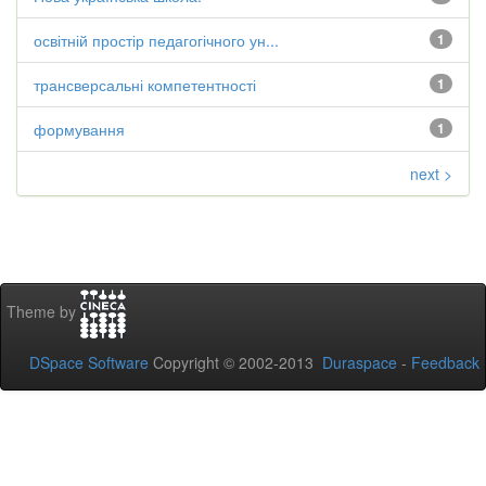
освітній простір педагогічного ун...
1
трансверсальні компетентності
1
формування
1
next >
Theme by
DSpace Software
Copyright © 2002-2013
Duraspace
-
Feedback