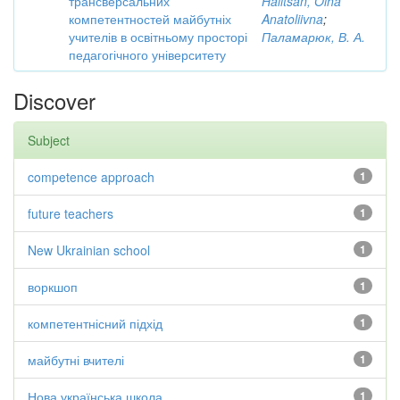
трансверсальних
Halitsan, Olha
компетентностей майбутніх
Anatoliivna
;
учителів в освітньому просторі
Паламарюк, В. А.
педагогічного університету
Discover
Subject
competence approach
1
future teachers
1
New Ukrainian school
1
воркшоп
1
компетентнісний підхід
1
майбутні вчителі
1
Нова українська школа.
1