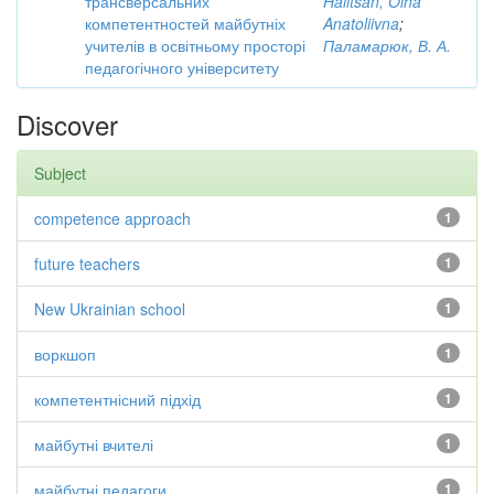
трансверсальних
Halitsan, Olha
компетентностей майбутніх
Anatoliivna
;
учителів в освітньому просторі
Паламарюк, В. А.
педагогічного університету
Discover
Subject
competence approach
1
future teachers
1
New Ukrainian school
1
воркшоп
1
компетентнісний підхід
1
майбутні вчителі
1
майбутні педагоги
1