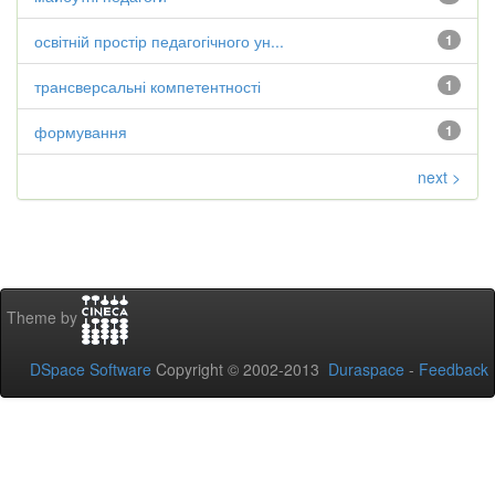
освітній простір педагогічного ун...
1
трансверсальні компетентності
1
формування
1
next >
Theme by
DSpace Software
Copyright © 2002-2013
Duraspace
-
Feedback