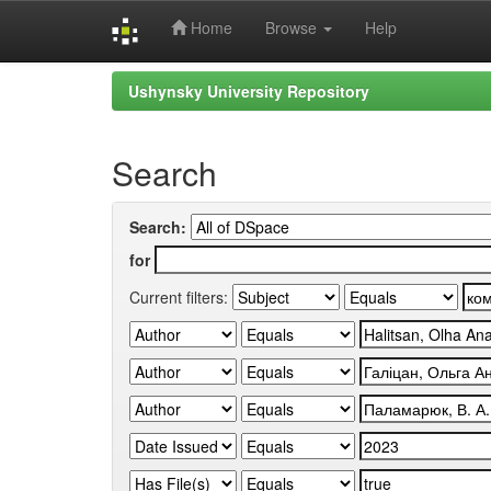
Home
Browse
Help
Skip
Ushynsky University Repository
navigation
Search
Search:
for
Current filters: