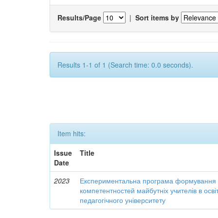
Results/Page
|
Sort items by
Results 1-1 of 1 (Search time: 0.0 seconds).
Item hits:
Issue
Title
Date
2023
Експериментальна програма формування 
компетентностей майбутніх учителів в осві
педагогічного університету