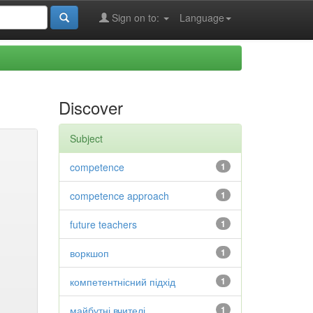
Sign on to:
Language
Discover
Subject
competence
1
competence approach
1
future teachers
1
воркшоп
1
компетентнісний підхід
1
майбутні вчителі
1