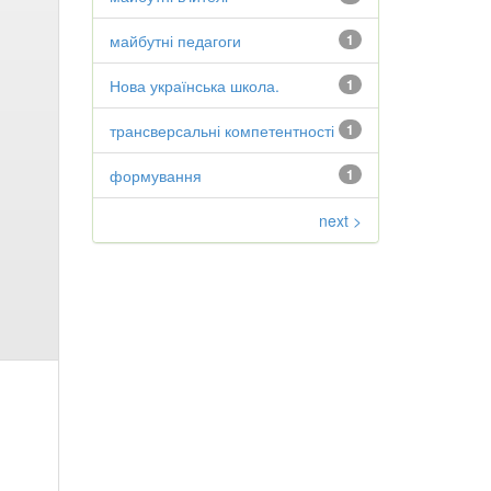
майбутні педагоги
1
Нова українська школа.
1
трансверсальні компетентності
1
формування
1
next >