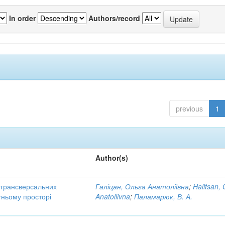
In order
Authors/record
previous
1
Author(s)
трансверсальних
Галіцан, Ольга Анатоліївна
;
Halitsan, 
тньому просторі
Anatoliivna
;
Паламарюк, В. А.