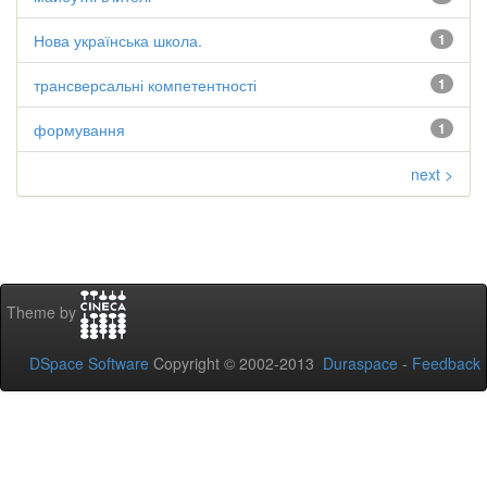
Нова українська школа.
1
трансверсальні компетентності
1
формування
1
next >
Theme by
DSpace Software
Copyright © 2002-2013
Duraspace
-
Feedback