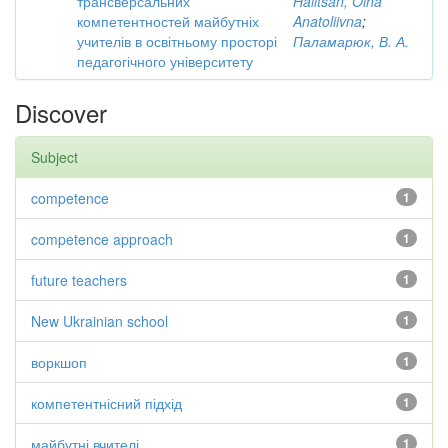
трансверсальних
Halitsan, Olha
компетентностей майбутніх
Anatoliivna
;
учителів в освітньому просторі
Паламарюк, В. А.
педагогічного університету
Discover
Subject
competence
1
competence approach
1
future teachers
1
New Ukrainian school
1
воркшоп
1
компетентнісний підхід
1
майбутні вчителі
1