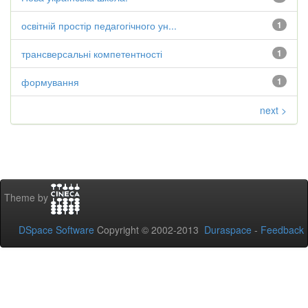
освітній простір педагогічного ун...
1
трансверсальні компетентності
1
формування
1
next >
Theme by
DSpace Software
Copyright © 2002-2013
Duraspace
-
Feedback