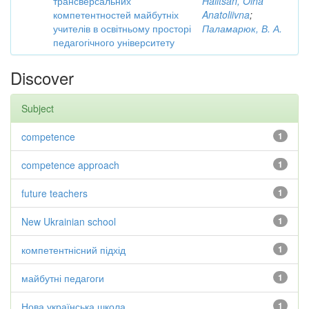
трансверсальних
Halitsan, Olha
компетентностей майбутніх
Anatoliivna
;
учителів в освітньому просторі
Паламарюк, В. А.
педагогічного університету
Discover
Subject
competence
1
competence approach
1
future teachers
1
New Ukrainian school
1
компетентнісний підхід
1
майбутні педагоги
1
Нова українська школа.
1