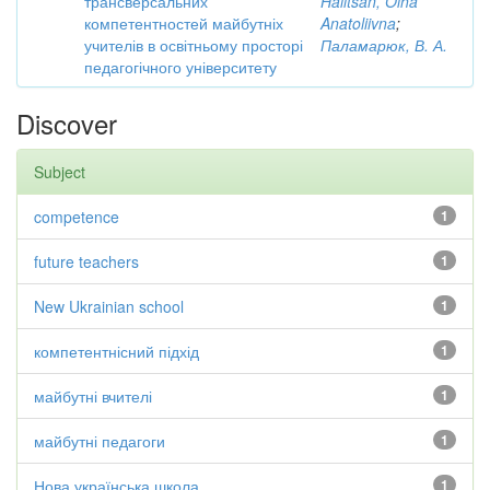
трансверсальних
Halitsan, Olha
компетентностей майбутніх
Anatoliivna
;
учителів в освітньому просторі
Паламарюк, В. А.
педагогічного університету
Discover
Subject
competence
1
future teachers
1
New Ukrainian school
1
компетентнісний підхід
1
майбутні вчителі
1
майбутні педагоги
1
Нова українська школа.
1