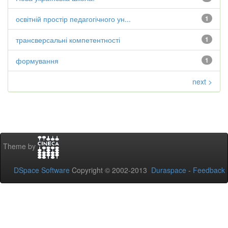
освітній простір педагогічного ун...
1
трансверсальні компетентності
1
формування
1
next >
Theme by
DSpace Software
Copyright © 2002-2013
Duraspace
-
Feedback