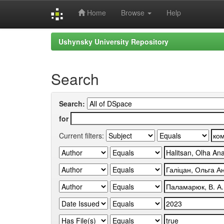
Home
Browse
Help
Skip
Ushynsky University Repository
navigation
Search
Search:
for
Current filters: