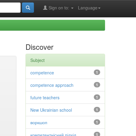
Sign on to:
Language
Discover
Subject
competence
1
competence approach
1
future teachers
1
New Ukrainian school
1
воркшоп
1
компетентнісний підхід
1