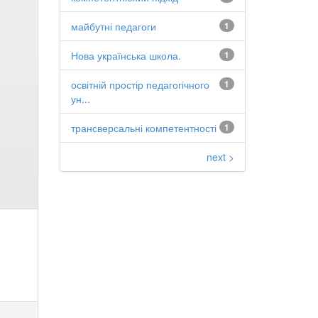
майбутні педагоги
1
Нова українська школа.
1
освітній простір педагогічного
1
ун...
трансверсальні компетентності
1
next >