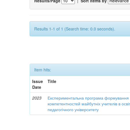
Results/Page
|
Sort items by
Results 1-1 of 1 (Search time: 0.0 seconds).
Item hits:
Issue
Title
Date
2023
Експериментальна програма формування 
компетентностей майбутніх учителів в осві
педагогічного університету