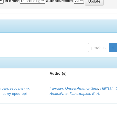
In order
Authors/record
previous
1
Author(s)
трансверсальних
Галіцан, Ольга Анатоліївна
;
Halitsan, 
тньому просторі
Anatoliivna
;
Паламарюк, В. А.