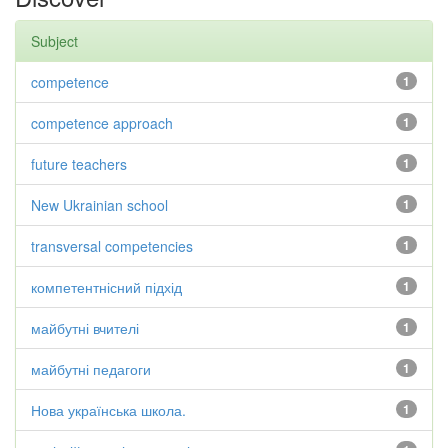
Subject
competence
1
competence approach
1
future teachers
1
New Ukrainian school
1
transversal competencies
1
компетентнісний підхід
1
майбутні вчителі
1
майбутні педагоги
1
Нова українська школа.
1