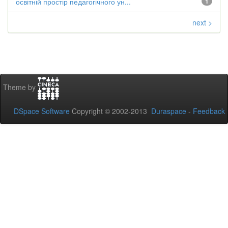
освітній простір педагогічного ун...
1
next >
Theme by
DSpace Software
Copyright © 2002-2013
Duraspace
-
Feedback