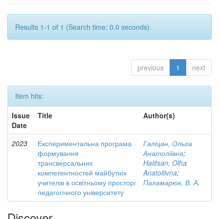
Results 1-1 of 1 (Search time: 0.0 seconds).
previous
1
next
Item hits:
Issue
Title
Author(s)
Date
2023
Експериментальна програма
Галіцан, Ольга
формування
Анатоліївна
;
трансверсальних
Halitsan, Olha
компетентностей майбутніх
Anatoliivna
;
учителів в освітньому просторі
Паламарюк, В. А.
педагогічного університету
Discover