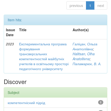
previous
1
next
Item hits:
Issue
Title
Author(s)
Date
2023
Експериментальна програма
Галіцан, Ольга
формування
Анатоліївна
;
трансверсальних
Halitsan, Olha
компетентностей майбутніх
Anatoliivna
;
учителів в освітньому просторі
Паламарюк, В. А.
педагогічного університету
Discover
Subject
компетентнісний підхід
1