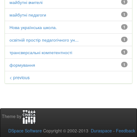
майбутні вчителі
1
майбутні педагоги
1
Нова українська школа.
1
освітній простір педагогічного ун...
1
трансверсальні компетентності
1
формування
1
< previous
Theme by
DSpace Software
Copyright © 2002-2013
Duraspace
-
Feedback