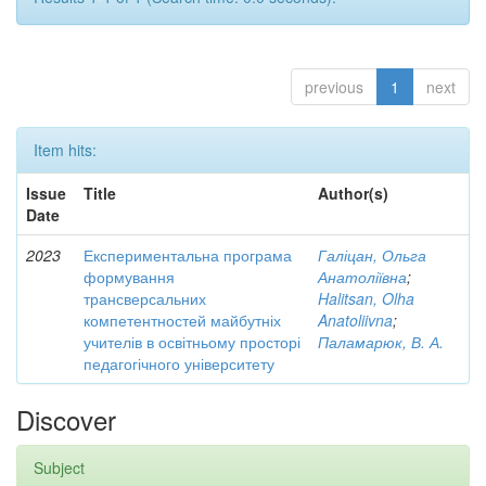
previous
1
next
Item hits:
Issue
Title
Author(s)
Date
2023
Експериментальна програма
Галіцан, Ольга
формування
Анатоліївна
;
трансверсальних
Halitsan, Olha
компетентностей майбутніх
Anatoliivna
;
учителів в освітньому просторі
Паламарюк, В. А.
педагогічного університету
Discover
Subject