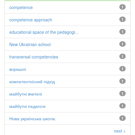
competence
1
competence approach
1
educational space of the pedagogi...
1
New Ukrainian school
1
transversal competencies
1
воркшоп
1
компетентнісний підхід
1
майбутні вчителі
1
майбутні педагоги
1
Нова українська школа.
1
next >