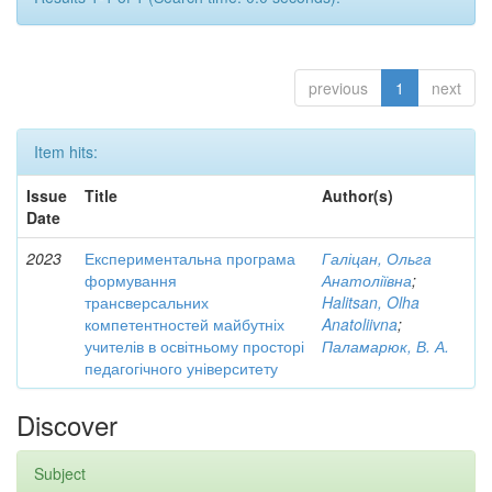
previous
1
next
Item hits:
Issue
Title
Author(s)
Date
2023
Експериментальна програма
Галіцан, Ольга
формування
Анатоліївна
;
трансверсальних
Halitsan, Olha
компетентностей майбутніх
Anatoliivna
;
учителів в освітньому просторі
Паламарюк, В. А.
педагогічного університету
Discover
Subject