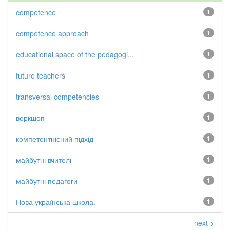
competence
1
competence approach
1
educational space of the pedagogi...
1
future teachers
1
transversal competencies
1
воркшоп
1
компетентнісний підхід
1
майбутні вчителі
1
майбутні педагоги
1
Нова українська школа.
1
next >