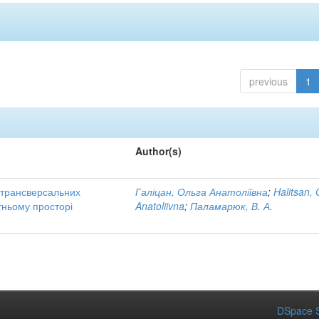
previous
1
Author(s)
трансверсальних
Галіцан, Ольга Анатоліївна
;
Halitsan, 
тньому просторі
Anatoliivna
;
Паламарюк, В. А.
DSpace S