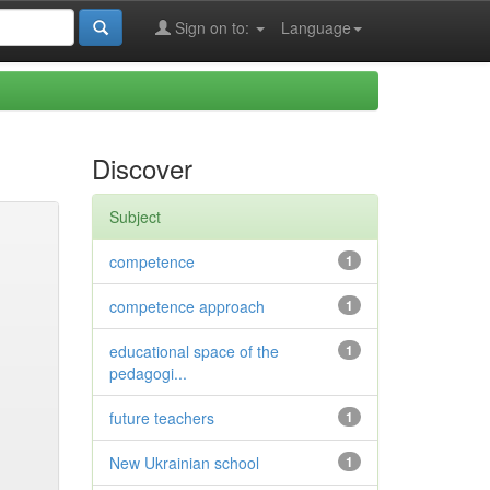
Sign on to:
Language
Discover
Subject
competence
1
competence approach
1
educational space of the
1
pedagogi...
future teachers
1
New Ukrainian school
1