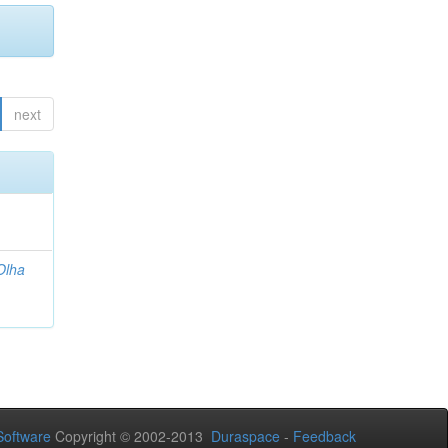
next
Olha
oftware
Copyright © 2002-2013
Duraspace
-
Feedback