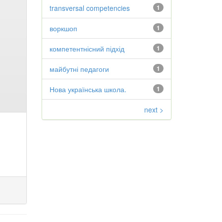
transversal competencies
1
воркшоп
1
компетентнісний підхід
1
майбутні педагоги
1
Нова українська школа.
1
next >