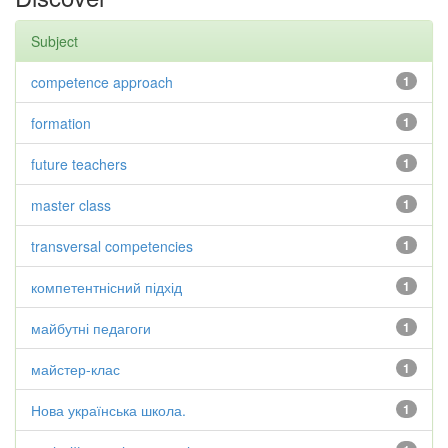
Subject
competence approach
1
formation
1
future teachers
1
master class
1
transversal competencies
1
компетентнісний підхід
1
майбутні педагоги
1
майстер-клас
1
Нова українська школа.
1