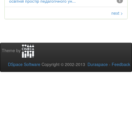
освітній простір педагогічного ун...
1
next >
Theme by
DSpace Software
Copyright © 2002-2013
Duraspace
-
Feedback