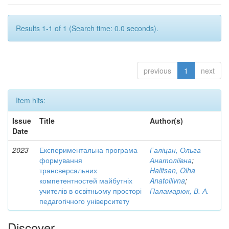
Results 1-1 of 1 (Search time: 0.0 seconds).
previous
1
next
Item hits:
Issue
Title
Author(s)
Date
2023
Експериментальна програма
Галіцан, Ольга
формування
Анатоліївна
;
трансверсальних
Halitsan, Olha
компетентностей майбутніх
Anatoliivna
;
учителів в освітньому просторі
Паламарюк, В. А.
педагогічного університету
Discover