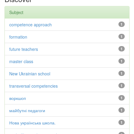
Subject
competence approach
1
formation
1
future teachers
1
master class
1
New Ukrainian school
1
transversal competencies
1
воркшоп
1
майбутні педагоги
1
Нова українська школа.
1