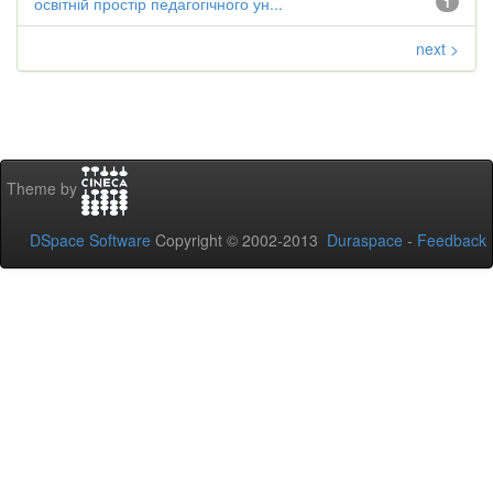
освітній простір педагогічного ун...
1
next >
Theme by
DSpace Software
Copyright © 2002-2013
Duraspace
-
Feedback