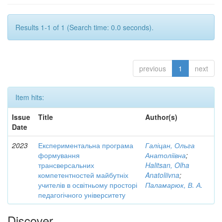
Results 1-1 of 1 (Search time: 0.0 seconds).
previous
1
next
Item hits:
Issue
Title
Author(s)
Date
2023
Експериментальна програма
Галіцан, Ольга
формування
Анатоліївна
;
трансверсальних
Halitsan, Olha
компетентностей майбутніх
Anatoliivna
;
учителів в освітньому просторі
Паламарюк, В. А.
педагогічного університету
Discover