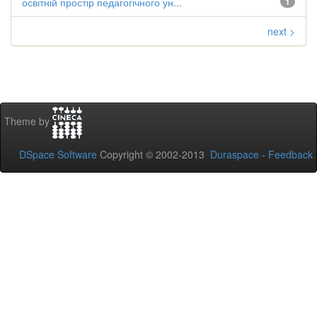
освітній простір педагогічного ун...
1
next >
Theme by
DSpace Software
Copyright © 2002-2013
Duraspace
-
Feedback