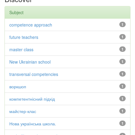
Subject
competence approach
1
future teachers
1
master class
1
New Ukrainian school
1
transversal competencies
1
воркшоп
1
компетентнісний підхід
1
майстер-клас
1
Нова українська школа.
1