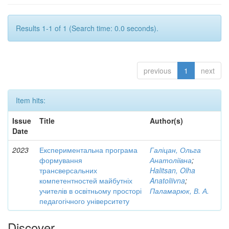
Results 1-1 of 1 (Search time: 0.0 seconds).
previous
1
next
Item hits:
Issue
Title
Author(s)
Date
2023
Експериментальна програма
Галіцан, Ольга
формування
Анатоліївна
;
трансверсальних
Halitsan, Olha
компетентностей майбутніх
Anatoliivna
;
учителів в освітньому просторі
Паламарюк, В. А.
педагогічного університету
Discover