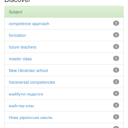
Subject
competence approach
1
formation
1
future teachers
1
master class
1
New Ukrainian school
1
transversal competencies
1
майбутні педагоги
1
майстер-клас
1
Нова українська школа.
1