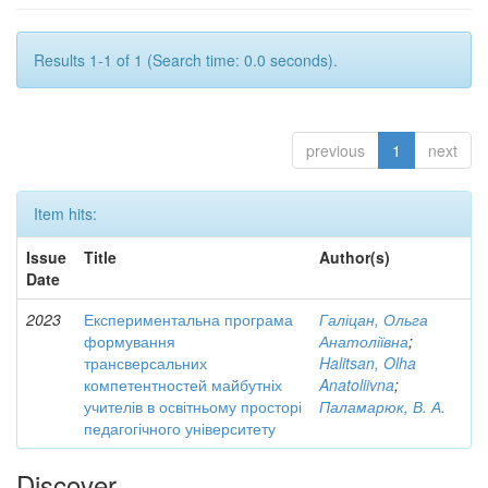
Results 1-1 of 1 (Search time: 0.0 seconds).
previous
1
next
Item hits:
Issue
Title
Author(s)
Date
2023
Експериментальна програма
Галіцан, Ольга
формування
Анатоліївна
;
трансверсальних
Halitsan, Olha
компетентностей майбутніх
Anatoliivna
;
учителів в освітньому просторі
Паламарюк, В. А.
педагогічного університету
Discover