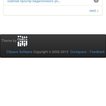
освітній простір педагогічного ун...
1
next >
Theme by
DSpace Software
Copyright © 2002-2013
Duraspace
-
Feedback