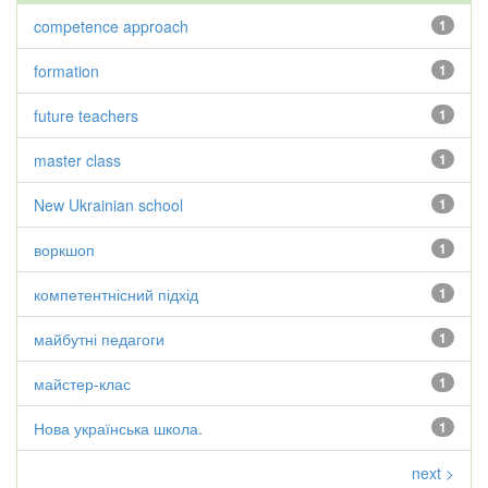
competence approach
1
formation
1
future teachers
1
master class
1
New Ukrainian school
1
воркшоп
1
компетентнісний підхід
1
майбутні педагоги
1
майстер-клас
1
Нова українська школа.
1
next >