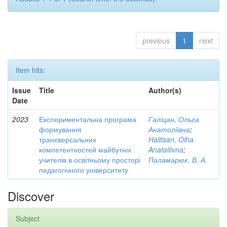
previous
1
next
Item hits:
Issue
Title
Author(s)
Date
2023
Експериментальна програма
Галіцан, Ольга
формування
Анатоліївна
;
трансверсальних
Halitsan, Olha
компетентностей майбутніх
Anatoliivna
;
учителів в освітньому просторі
Паламарюк, В. А.
педагогічного університету
Discover
Subject