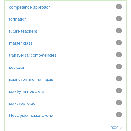
competence approach
1
formation
1
future teachers
1
master class
1
transversal competencies
1
воркшоп
1
компетентнісний підхід
1
майбутні педагоги
1
майстер-клас
1
Нова українська школа.
1
next >