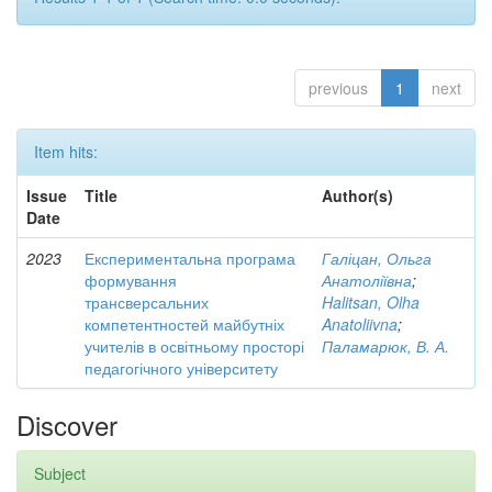
previous
1
next
Item hits:
Issue
Title
Author(s)
Date
2023
Експериментальна програма
Галіцан, Ольга
формування
Анатоліївна
;
трансверсальних
Halitsan, Olha
компетентностей майбутніх
Anatoliivna
;
учителів в освітньому просторі
Паламарюк, В. А.
педагогічного університету
Discover
Subject