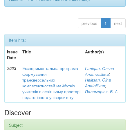
previous
1
next
Item hits:
Issue
Title
Author(s)
Date
2023
Експериментальна програма
Галіцан, Ольга
формування
Анатоліївна
;
трансверсальних
Halitsan, Olha
компетентностей майбутніх
Anatoliivna
;
учителів в освітньому просторі
Паламарюк, В. А.
педагогічного університету
Discover
Subject