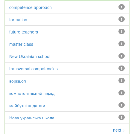
competence approach
1
formation
1
future teachers
1
master class
1
New Ukrainian school
1
transversal competencies
1
воркшоп
1
компетентнісний підхід
1
майбутні педагоги
1
Нова українська школа.
1
next >