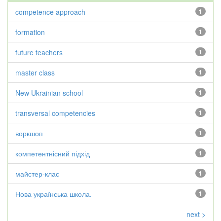
competence approach
1
formation
1
future teachers
1
master class
1
New Ukrainian school
1
transversal competencies
1
воркшоп
1
компетентнісний підхід
1
майстер-клас
1
Нова українська школа.
1
next >