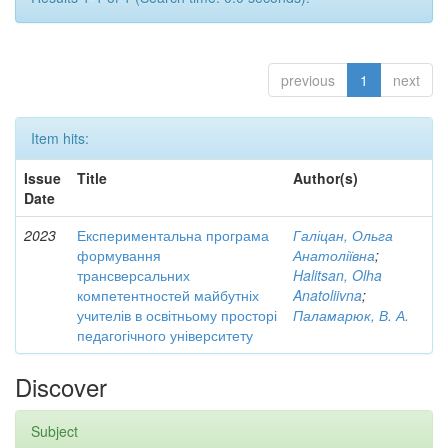
previous
1
next
Item hits:
Issue
Title
Author(s)
Date
2023
Експериментальна програма
Галіцан, Ольга
формування
Анатоліївна
;
трансверсальних
Halitsan, Olha
компетентностей майбутніх
Anatoliivna
;
учителів в освітньому просторі
Паламарюк, В. А.
педагогічного університету
Discover
Subject