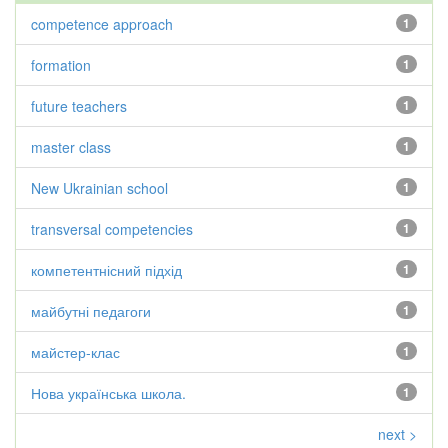
competence approach
1
formation
1
future teachers
1
master class
1
New Ukrainian school
1
transversal competencies
1
компетентнісний підхід
1
майбутні педагоги
1
майстер-клас
1
Нова українська школа.
1
next >