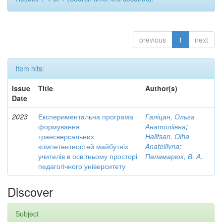
previous
1
next
Item hits:
Issue
Title
Author(s)
Date
2023
Експериментальна програма
Галіцан, Ольга
формування
Анатоліївна
;
трансверсальних
Halitsan, Olha
компетентностей майбутніх
Anatoliivna
;
учителів в освітньому просторі
Паламарюк, В. А.
педагогічного університету
Discover
Subject