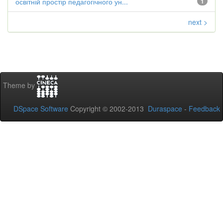
освітній простір педагогічного ун...
1
next >
Theme by
DSpace Software
Copyright © 2002-2013
Duraspace
-
Feedback