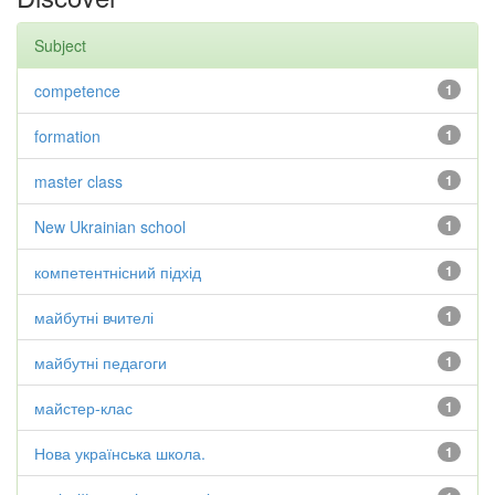
Subject
competence
1
formation
1
master class
1
New Ukrainian school
1
компетентнісний підхід
1
майбутні вчителі
1
майбутні педагоги
1
майстер-клас
1
Нова українська школа.
1