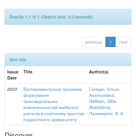
Results 1-1 of 1 (Search time: 0.0 seconds).
previous
1
next
Item hits:
Issue
Title
Author(s)
Date
2023
Експериментальна програма
Галіцан, Ольга
формування
Анатоліївна
;
трансверсальних
Halitsan, Olha
компетентностей майбутніх
Anatoliivna
;
учителів в освітньому просторі
Паламарюк, В. А.
педагогічного університету
Discover