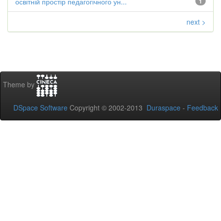
освітній простір педагогічного ун...
1
next >
Theme by
DSpace Software
Copyright © 2002-2013
Duraspace
-
Feedback