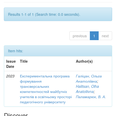
Results 1-1 of 1 (Search time: 0.0 seconds).
previous
1
next
Item hits:
Issue
Title
Author(s)
Date
2023
Експериментальна програма
Галіцан, Ольга
формування
Анатоліївна
;
трансверсальних
Halitsan, Olha
компетентностей майбутніх
Anatoliivna
;
учителів в освітньому просторі
Паламарюк, В. А.
педагогічного університету
Discover