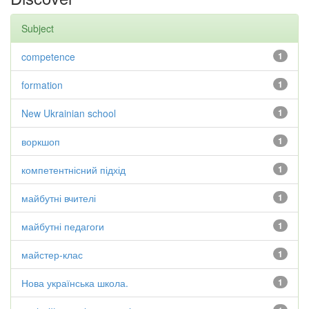
Subject
competence
1
formation
1
New Ukrainian school
1
воркшоп
1
компетентнісний підхід
1
майбутні вчителі
1
майбутні педагоги
1
майстер-клас
1
Нова українська школа.
1