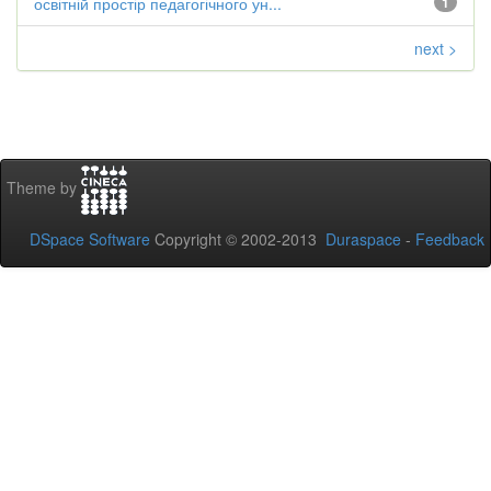
освітній простір педагогічного ун...
1
next >
Theme by
DSpace Software
Copyright © 2002-2013
Duraspace
-
Feedback