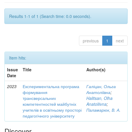
Results 1-1 of 1 (Search time: 0.0 seconds).
previous
1
next
Item hits:
Issue
Title
Author(s)
Date
2023
Експериментальна програма
Галіцан, Ольга
формування
Анатоліївна
;
трансверсальних
Halitsan, Olha
компетентностей майбутніх
Anatoliivna
;
учителів в освітньому просторі
Паламарюк, В. А.
педагогічного університету
Discover