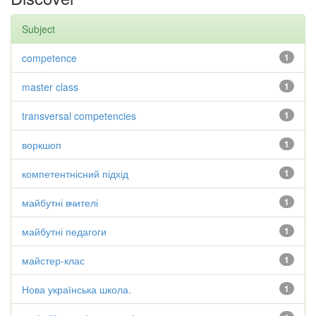
Subject
competence
1
master class
1
transversal competencies
1
воркшоп
1
компетентнісний підхід
1
майбутні вчителі
1
майбутні педагоги
1
майстер-клас
1
Нова українська школа.
1