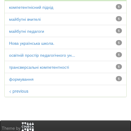
компетентнісний підхід
1
майбутні вчителі
1
майбутні педагоги
1
Нова українська школа.
1
освітній простір педагогічного ун...
1
трансверсальні компетентності
1
формування
1
< previous
Theme by