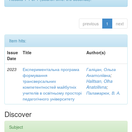
previous
1
next
Item hits:
Issue
Title
Author(s)
Date
2023
Експериментальна програма
Галіцан, Ольга
формування
Анатоліївна
;
трансверсальних
Halitsan, Olha
компетентностей майбутніх
Anatoliivna
;
учителів в освітньому просторі
Паламарюк, В. А.
педагогічного університету
Discover
Subject